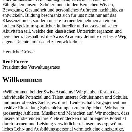
Fähigkeiten unserer Schüler:innen in den Bereichen Wissen,
Bewegung, Gesundheit und persönliches Auftreten nachhaltig zu
entwickeln. Bildung beschränkt sich für uns nicht nur auf das
Klassenzimmer, sondern unsere Lernenden nehmen an einem
breiten Spektrum sportlicher, kultureller und ausserschulischer
Aktivitäten teil, welche den klassischen Unterricht ergänzen und
bereichern. Deshalb ist die Swiss Academy definitiv der beste Weg,
eigene Talente umfassend zu entwickeln. »
Herzliche Grüsse
René Furrer
Präsident des Verwaltungsrates
Willkommen
«Willkommen bei der Swiss Academy! Wir glauben fest an das
individuelle Potenzial und Talent un­serer Schüler­innen und Schüler,
und unser oberstes Ziel ist es, durch Leiden­schaft, Engagement und
positive Ein­stellung Spitzenl­eistungen zu ermög­lichen. Wir bauen
grossartige Athleten, Musiker und Men­schen auf. Wir möch­ten, dass
unsere Studie­­renden ihre Ziele ent­decken und ihr eigenes Poten­tial
durch Lernen und Leistung verwirk­lichen. Unser ausser­­gewöhn­
liches Lehr- und Aus­bil­dungs­personal vermittelt eine einzigartige,