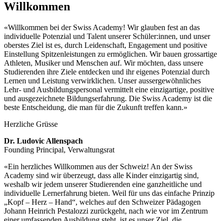
Willkommen
«Willkommen bei der Swiss Academy! Wir glauben fest an das
individuelle Potenzial und Talent un­serer Schüler:innen, und unser
oberstes Ziel ist es, durch Leiden­schaft, Engagement und positive
Ein­stellung Spitzenl­eistungen zu ermög­lichen. Wir bauen grossartige
Athleten, Musiker und Men­schen auf. Wir möch­ten, dass unsere
Studie­­renden ihre Ziele ent­decken und ihr eigenes Potenzial durch
Lernen und Leistung verwirk­lichen. Unser ausser­­gewöhn­liches
Lehr- und Aus­bil­dungs­personal vermittelt eine einzigartige, positive
und aus­gezeich­­nete Bildungs­erfahrung. Die Swiss Academy ist die
beste Ent­schei­dung, die man für die Zukunft tref­fen kann.»
Herzliche Grüsse
Dr. Ludovic Allenspach
Founding Principal, Verwaltungsrat
«Ein herzliches Willkommen aus der Schweiz! An der Swiss
Academy sind wir überzeugt, dass alle Kinder einzigartig sind,
weshalb wir jedem unserer Studierenden eine ganzheitliche und
individuelle Lernerfahrung bieten. Weil für uns das einfache Prinzip
„Kopf – Herz – Hand“, welches auf den Schweizer Pädagogen
Johann Heinrich Pestalozzi zurückgeht, nach wie vor im Zentrum
einer umfassenden Ausbildung steht, ist es unser Ziel, die